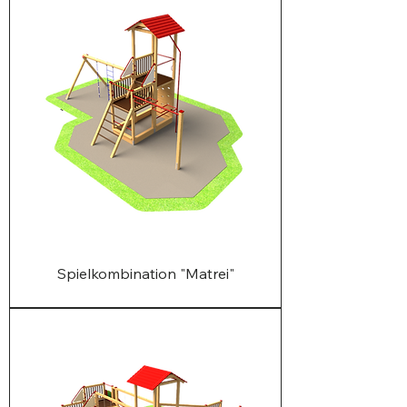
Spielkombination "Matrei"