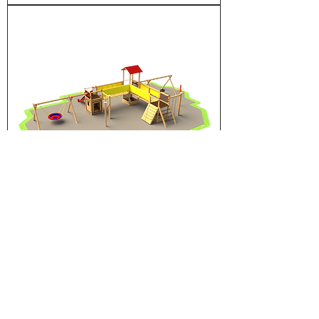
Spielkombination "Guntersdorf
mit Schaukeln"