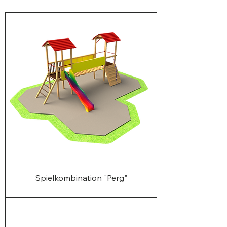
Spielkombination "Perg"