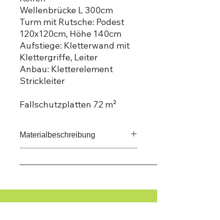
Wellenbrücke L 300cm
Turm mit Rutsche: Podest
120x120cm, Höhe 140cm
Aufstiege: Kletterwand mit
Klettergriffe, Leiter
Anbau: Kletterelement
Strickleiter
Fallschutzplatten 72 m²
Materialbeschreibung
Turmsteher, Unter- u.
_____________________________________
Rahmenkonstruktionen Kanthölzer
Lärche Natur
Für ein maßgeschneidertes Angebot
Podest Siebdruckplatte 27mm,
wenden Sie
Turmdach Blockwandschalung rot
sich bitte an unser Expertenteam.
Sie haben noch
gestrichen, Sprossen Esche
gestrichen, Absturzsicherungen u.