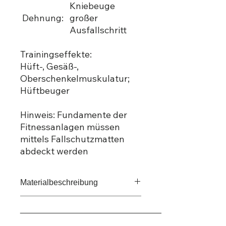
Kniebeuge
Dehnung:
großer
Ausfallschritt
Trainingseffekte:
Hüft-, Gesäß-,
Oberschenkelmuskulatur;
Hüftbeuger
Hinweis: Fundamente der
Fitnessanlagen müssen
mittels Fallschutzmatten
abdeckt werden
Materialbeschreibung
Konstruktion, Edelstahl, gebeizt und
_____________________________________
glasperlengestrahlt, Fußaufnehmer,
HPL 15 mm, mit rutschhemmenden