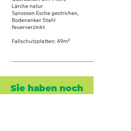
Lärche natur
Sprossen Esche gestrichen,
Bodenanker Stahl
feuerverzinkt
Fallschutzplatten: 49m²
_____________________________________
Für ein maßgeschneidertes Angebot
wenden Sie
sich bitte an unser Expertenteam.
Sie haben noch
Fragen...
Lassen Sie uns gemeinsam
Ihren idealen Kinderspielplatz
planen.