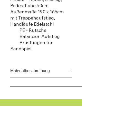
Podesthöhe 50cm,
Außenmaße 190 x 165cm
mit Treppenaufstieg,
Handläufe Edelstahl
PE - Rutsche
Balancier-Aufstieg
Brüstungen für
Sandspiel
Materialbeschreibung
Turmsteher und Hauptkomponenten
_____________________________________
Fichte kernfrei,
kesseldruckimprägniert
Für ein maßgeschneidertes Angebot
Applikationen HPL, Rutsche PE,
wenden Sie
Bodenanker Stahl feuerverzinkt
sich bitte an unser Expertenteam.
Sie haben noch
Farbschema VF1-natur