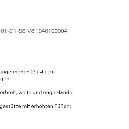
101-G1-S6-V8 1040100004
m
tangenhöhen 25/ 45 cm
ngen:
terbreit, weite und enge Hände;
egestütze mit erhöhten Füßen;