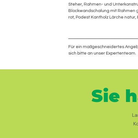
Steher, Rahmen- und Unterkonstr
Blockwandschalung mit Rahmen g
rot, Podest Kantholz Lärche natur,
______________________
Für ein maßgeschneidertes Angeb
sich bitte an unser Expertenteam.
Sie 
La
Ko