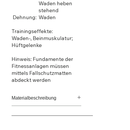
Waden heben
stehend
Dehnung:
Waden
Trainingseffekte:
Waden-, Beinmuskulatur;
Hüftgelenke
Hinweis: Fundamente der
Fitnessanlagen müssen
mittels Fallschutzmatten
abdeckt werden
Materialbeschreibung
Konstruktion aus Edelstahl, gebeizt
_____________________________________
und glasperlengestrahlt
kugelgelagerte Pedale mit leichtem
Für ein maßgeschneidertes Angebot
Widerstand, Lagerung der