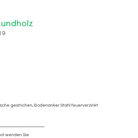
 Rundholz
19
sche gestrichen, Bodenanker Stahl feuerverzinkt
_______________
ot wenden Sie