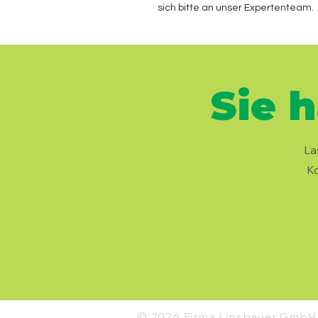
sich bitte an unser Expertenteam.
Sie 
La
Ko
© 2026 Firma Linsbauer GmbH