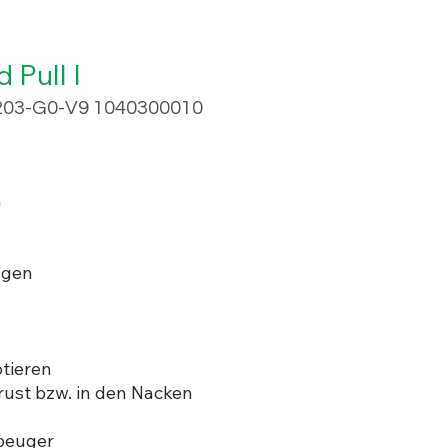
 Pull I
203-G0-V9 1040300010
m
ngen
tieren
rust bzw. in den Nacken
beuger