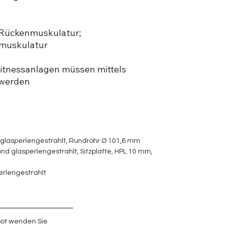
, Rückenmuskulatur;
rmuskulatur
itnessanlagen müssen mittels
 werden
d glasperlengestrahlt, Rundrohr Ø 101,6 mm
und glasperlengestrahlt, Sitzplatte, HPL 10 mm,
perlengestrahlt
_______________
ot wenden Sie