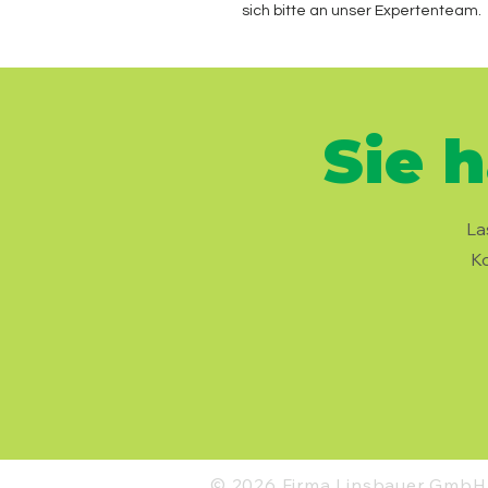
sich bitte an unser Expertenteam.
Sie 
La
Ko
© 2026 Firma Linsbauer GmbH